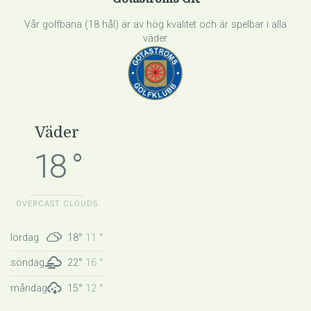
Vår golfbana (18 hål) är av hög kvalitet och är spelbar i alla
väder.
Väder
18 °
OVERCAST CLOUDS
lördag
18°
11 °
söndag
22°
16 °
måndag
15°
12 °