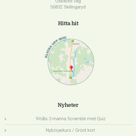
Osbäcks väg
56832 Skillingaryd
Hitta hit
Nyheter
9-håls 2-manna Scramble med Quiz
Nybörjarkurs / Grönt kort