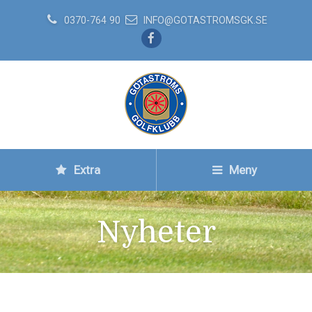
0370-764 90
INFO@GOTASTROMSGK.SE
Extra
Meny
Nyheter