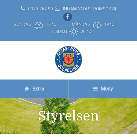
0370-764 90
INFO@GOTASTROMSGK.SE
SÖNDAG
16 °
C
MÅNDAG
19 °
C
TISDAG
20 °
C
Extra
Meny
Styrelsen