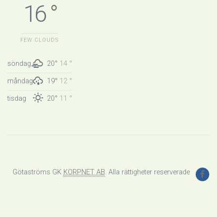
16 °
FEW CLOUDS
söndag
20°
14 °
måndag
19°
12 °
tisdag
20°
11 °
Götaströms GK
KORPNET AB
. Alla rättigheter reserverade