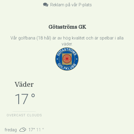
Reklam på vår P-plats
Götaströms GK
Vår golfbana (18 hål) är av hög kvalitet och är spelbar i alla
väder.
Väder
17 °
OVERCAST CLOUDS
fredag
17°
11 °