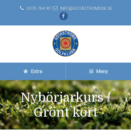
0370-764 90
INFO@GOTASTROMSGK.SE
Extra
Meny
Nybörjarkurs /
Grönt kort