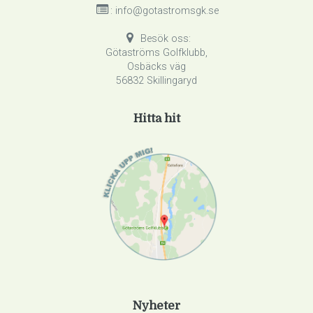
: info@gotastromsgk.se
Besök oss:
Götaströms Golfklubb,
Osbäcks väg
56832 Skillingaryd
Hitta hit
Nyheter