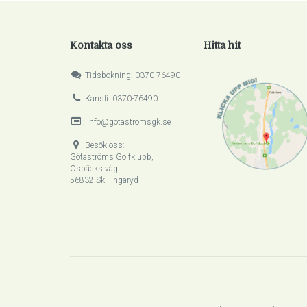
Kontakta oss
Hitta hit
Tidsbokning: 0370-76490
Kansli: 0370-76490
: info@gotastromsgk.se
Besök oss:
Götaströms Golfklubb,
Osbäcks väg
56832 Skillingaryd