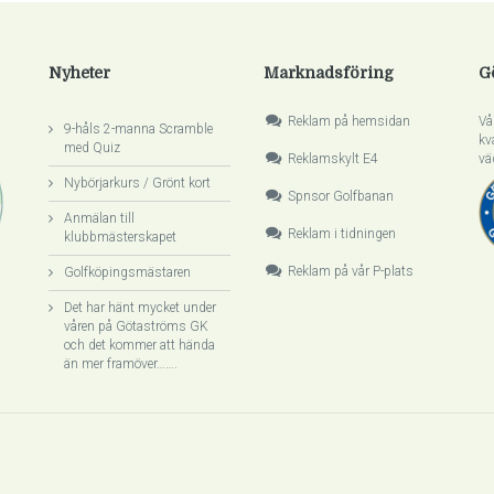
Nyheter
Marknadsföring
G
Reklam på hemsidan
Vå
9-håls 2-manna Scramble
kv
med Quiz
Reklamskylt E4
vä
Nybörjarkurs / Grönt kort
Spnsor Golfbanan
Anmälan till
Reklam i tidningen
klubbmästerskapet
Reklam på vår P-plats
Golfköpingsmästaren
Det har hänt mycket under
våren på Götaströms GK
och det kommer att hända
än mer framöver…….