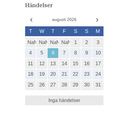
Händelser
‹
›
augusti 2026
T
W
T
F
S
S
M
NaN
NaN
NaN
NaN
1
2
3
4
5
6
7
8
9
10
11
12
13
14
15
16
17
18
19
20
21
22
23
24
25
26
27
28
29
30
31
Inga händelser