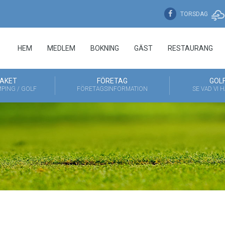
TORSDAG
HEM
MEDLEM
BOKNING
GÄST
RESTAURANG
AKET
FÖRETAG
GOL
PING / GOLF
FÖRETAGSINFORMATION
SE VAD VI 