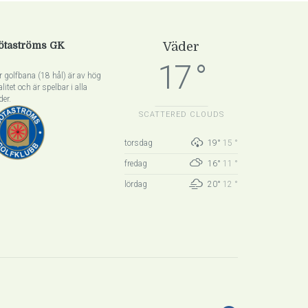
ötaströms GK
Väder
17 °
r golfbana (18 hål) är av hög
alitet och är spelbar i alla
der.
SCATTERED CLOUDS
torsdag
19°
15 °
fredag
16°
11 °
lördag
20°
12 °