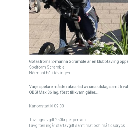
Götaströms 2-manna Scramble
är en klubbtävling öppe
Spelform Scramble
Närmast hål i tävlingen
Varje spelare måste räkna 6st av sina utslag samt 6 val
OBS! Max 36 lag, först till kvarn gäller…..
Kanonstart kl 09.00
Tävlingsavgift 250kr per person.
I avgiften ingår startavgift samt mat och måltidsdryck