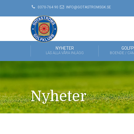
0370-764 90
INFO@GOTASTROMSGK.SE
NYHETER
GOLFP
LÄS ALLA VÅRA INLÄGG
BOENDE / CAM
Nyheter