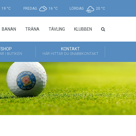
19 °
C
FREDAG
16 °
C
LÖRDAG
20 °
C
BANAN
TRÄNA
TÄVLING
KLUBBEN
FSHOP
KONTAKT
HAR I BUTIKEN
HÄR HITTAR DU SNABBKONTAKT